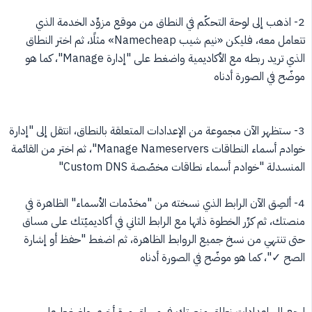
2- اذهب إلى لوحة التحكّم في النطاق من موقع مزوِّد الخدمة الذي
تتعامل معه، فليكن «نيم شيب Namecheap» مثلًا، ثم اختر النطاق
الذي تريد ربطه مع الأكاديمية واضغط على "إدارة Manage"، كما هو
موضّح في الصورة أدناه
3- ستظهر الآن مجموعة من الإعدادات المتعلقة بالنطاق، انتقل إلى "إدارة
خوادم أسماء النطاقات Manage Nameservers"، ثم اختر من القائمة
المنسدلة "خوادم أسماء نطاقات مخصّصة Custom DNS"
4- ألصِق الآن الرابط الذي نسخته من "مخدّمات الأسماء" الظاهرة في
منصتك، ثم كرِّر الخطوة ذاتها مع الرابط الثاني في أكاديميّتك على مساق
حتى تنتهي من نسخ جميع الروابط الظاهرة، ثم اضغط "حفظ أو إشارة
الصح ✓"، كما هو موضّح في الصورة أدناه