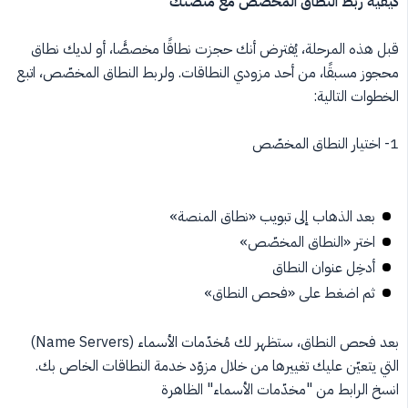
كيفية ربط النطاق المخصص مع منصتك
قبل هذه المرحلة، يُفترض أنك حجزت نطاقًا مخصصًّا، أو لديك نطاق
محجوز مسبقًا، من أحد مزودي النطاقات. ولربط النطاق المخصّص، اتبع
الخطوات التالية:
1- اختيار النطاق المخصّص
بعد الذهاب إلى تبويب «نطاق المنصة»
اختر «النطاق المخصّص»
أدخِل عنوان النطاق
ثم اضغط على «فحص النطاق»
بعد فحص النطاق، ستظهر لك مُخدّمات الأسماء (Name Servers)
التي يتعيّن عليك تغييرها من خلال مزوّد خدمة النطاقات الخاص بك.
انسخ الرابط من "مخدّمات الأسماء" الظاهرة