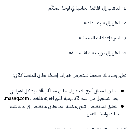
1- الذهاب إلى القائمة الجانبية في لوحة التحكّم
2- انتقل إلى «الإعدادات»
3- اختر «إعدادات المنصة »
4- انتقل إلى تبويب «نطاقالمنصة»
تظهر بعد ذلك صفحة تستعرض خيارات إضافة نطاق المنصة كالآتي:
النطاق المجاني نُتيح لك عنوان نطاق مجانًا، يتألّف بشكل افتراضي
بعد التسجيل من اسم الأكاديمية الذي اخترته مُلحَقًا بـ
msaaq.com
.
النطاق المخصّص، نتيح إمكانية ربط نطاق مخصّص في حالة كنت
تملك واحدًا بالفعل.