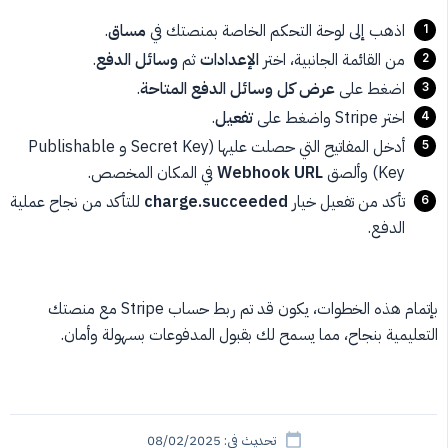
اذهب إلى لوحة التحكم الخاصة بمنصتك في
مساق
.
من القائمة الجانبية، اختر
الإعدادات
ثم
وسائل الدفع
.
اضغط على
عرض كل وسائل الدفع المتاحة
.
اختر Stripe واضغط على
تفعيل
.
أدخل المفاتيح التي حصلت عليها (Secret Key و Publishable
Key) وألصق
Webhook URL
في المكان المخصص.
تأكد من تفعيل خيار
charge.succeeded
للتأكد من نجاح عملية
الدفع.
بإتمام هذه الخطوات، يكون قد تم ربط حساب Stripe مع منصتك
التعليمية بنجاح، مما يسمح لك بقبول المدفوعات بسهولة وأمان.
تحديث في: 08/02/2025