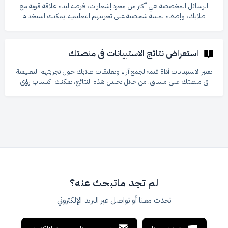
الرسائل المخصصة هي أكثر من مجرد إشعارات، فرصة لبناء علاقة قوية مع
طلابك، وإضفاء لمسة شخصية على تجربتهم التعليمية. يمكنك استخدام
طريقتك الخاصة في التحدّث إليهم، وإضافة الرموز التعبيرية والصور لجعل
رسائلك أكثر جاذبية. هذه الرسائل تساعد أيضًا على بناء الثقة وتشجيع الطلاب
على الشراء منك مرة أخرى في المستقبل. **جدول المحتويات ** كيفية كتابة
استعراض نتائج الاستبيانات في منصتك
رسالة مخصصة كتابة وتخصيص الرسالة إعدادات إضافية الإشعارات المتقدمة
### كيفية كتابة رسالة مخصصة من لوحة التحكم، اذهب إلى "**تجر
تعتبر الاستبيانات أداة قيمة لجمع آراء وتعليقات طلابك حول تجربتهم التعليمية
في منصتك على مساق. من خلال تحليل هذه النتائج، يمكنك اكتساب رؤى
مهمة تساعدك على تحسين دوراتك، وتطوير محتوى جديد، وتقديم تجربة
تعليمية أفضل لطلابك. كيفية استعراض نتائج الاستبيانات من لوحة التحكم،
اذهب إلى "تجربة الطلاب". اضغط على "الاستبيانات". ستظهر لك صفحة
تحتوي على جميع الاستبيانات التي أنشأتها. اختر الاستبيان الذي تريد استعراض
نتائجه وانقر على "عرض النتائج". تحليل النت
لم تجد ماتبحث عنه؟
تحدث معنا أو تواصل عبر البريد الإلكتروني