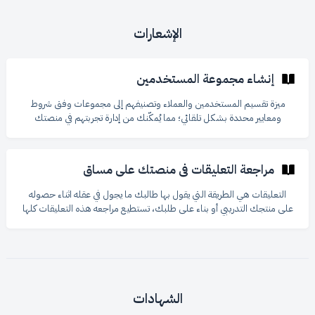
الإشعارات
إنشاء مجموعة المستخدمين
ميزة تقسيم المستخدمين والعملاء وتصنيفهم إلى مجموعات وفق شروط
ومعايير محددة بشكل تلقائي؛ مما يُمكّنك من إدارة تجربتهم في منصتك
وتحسينها بصورة أفضل وتقديم خدمة مخصّصة أكثر وزيادة الولاء. أمثلة على
الاستخدام ✅ تقديم كوبونات خصم لمجموعة مستخدمين محددة حسب
شروط (تاريخ فتح الحساب، عدد الطلبات) ✅ إرسال حملات بريدية مخصّصة
مراجعة التعليقات في منصتك على مساق
لمجموعة معينة ✅ إرسال منتجات رقمية ودورات بناء على سلوكياتهم. مثال:
إنشاء مجموعة مستخدمين اسمها «عملاء vip» وفق الشروط التالية: إجمالي
التعليقات هي الطريقة التي يقول بها طالبك ما يجول في عقله اثناء حصوله
المشتريات «أكبر من أو يساوي» 600 ريال
على منتجك التدريبي أو بناء على طلبك، تستطيع مراجعه هذه التعليقات كلها
من مكان واحد في منصتك على مساق. كيفية الوصول إلى التعليقات من لوحة
التحكم، اذهب إلى "تجربة الطلاب". اضغط على "التعليقات". استعراض
التعليقات في صفحة التعليقات، ستجد قائمة بجميع التعليقات التي تم نشرها
على منصتك، سواءً على الدورات التدريبية أو المنتجات الرقمية أو المقالات.
يمكنك رؤية تفاصيل كل تعليق، مثل:
الشهادات