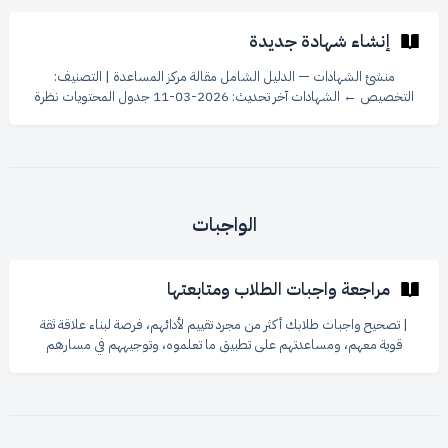
إنشاء شهادة جديدة
منشئ الشهادات — الدليل الشامل مقالة مركز المساعدة | التصنيف:
التخصيص ← الشهادات آخر تحديث: 2026-03-11 جدول المحتويات نظرة
عامة الوصول إلى منشئ الشهادات تخطيط واجهة المنشئ إنشاء قالب شهادة
جديد تطبيق قالب جاهز إضافة عناصر إلى اللوحة العمل مع المتغيرات [تحديد
العناصر وتحريكها](#8-
الواجبات
مراجعة واجبات الطلاب ومتابعتها
| تصحيح واجبات طلابك أكثر من مجرد تقييم لأدائهم، فرصة لبناء علاقة ثقة
قوية معهم، ومساعدتهم على تطبيق ما تعلموه، وتوجيههم في مسارهم
التعليمي. في مساق، نوفر لك أدوات سهلة وفعالة لاستعراض ومتابعة
الواجبات، وقبولها أو رفضها مع إمكانية إضافة ملاحظات قيمة للطلاب.
جدول المحتويات الوصول إلى قسم الواجبات استعراض الواجبات البحث
والتصفية مراجعة الواجبات إضافة ملاحظات للطالب تصدير البيانات نصائح
إضافية الوصول إلى قسم الواجبات من لوحة التحكم، انتقل إلى قس